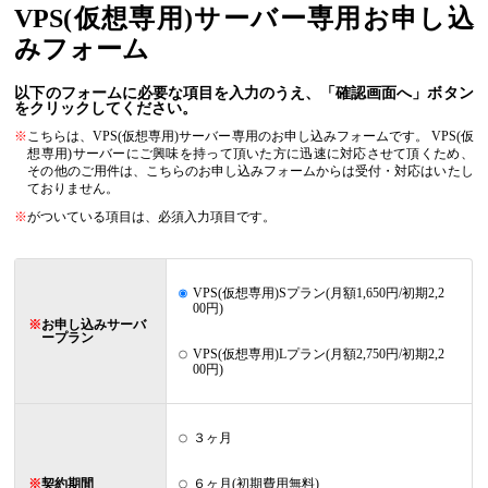
VPS(仮想専用)サーバー専用お申し込
みフォーム
以下のフォームに必要な項目を入力のうえ、「確認画面へ」ボタン
をクリックしてください。
※
こちらは、VPS(仮想専用)サーバー専用のお申し込みフォームです。
VPS(仮
想専用)サーバーにご興味を持って頂いた方に迅速に対応させて頂くため、
その他のご用件は、こちらのお申し込みフォームからは受付・対応はいたし
ておりません。
※
がついている項目は、必須入力項目です。
VPS(仮想専用)Sプラン(月額1,650円/初期2,2
00円)
※
お申し込みサーバ
ープラン
VPS(仮想専用)Lプラン(月額2,750円/初期2,2
00円)
３ヶ月
※
契約期間
６ヶ月(初期費用無料)