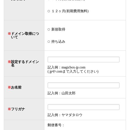
１２ヶ月(初期費用無料)
新規取得
※
ドメイン取得につ
いて
持ち込み
※
設定するドメイン
名
記入例：magicbox-jp.com
(.jpや.comまで入力してください)
※
お名前
記入例：山田太郎
※
フリガナ
記入例：ヤマダタロウ
郵便番号：