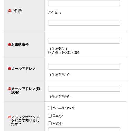
※
ご住所
ご住所：
※
お電話番号
（半角数字）
記入例：0333390301
※
メールアドレス
（半角英数字）
※
メールアドレス(確
認用)
（半角英数字）
Yahoo!JAPAN
Google
※
マジックボックス
をどこで知りまし
その他
たか？